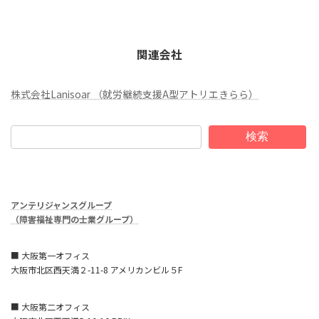
関連会社
株式会社Lanisoar （就労継続支援A型アトリエきらら）
検索
アンテリジャンスグループ
（障害福祉専門の士業グループ）
■ 大阪第一オフィス
大阪市北区西天満２-11-8 アメリカンビル５F
■ 大阪第二オフィス