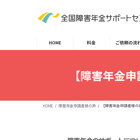
コ
ナ
ン
ビ
テ
ゲ
ン
ー
ツ
シ
HOME
料金
ご依頼の流
へ
ョ
ス
ン
キ
に
ッ
移
【障害年金申請
プ
動
HOME
障害年金申請者様の声
【障害年金申請者様の声