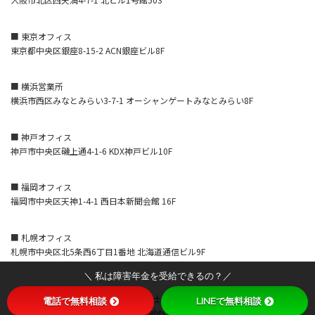
■ 東京オフィス
東京都中央区銀座8-15-2 ACN銀座ビル8F
■ 横浜営業所
横浜市西区みなとみらい3-7-1 オーシャンゲートみなとみらい8F
■ 神戸オフィス
神戸市中央区磯上通4-1-6 KDX神戸ビル10F
■ 福岡オフィス
福岡市中央区天神1-4-1 西日本新聞会館 16F
■ 札幌オフィス
札幌市中央区北5条西6丁目1番地 北海道通信ビル9F
＼ 私は障害年金を受給できるの？／
Copyright © わくわく社会保険労務士法人（全国障害年金サポートセンタ
電話で無料相談
LINEで無料相談
ー） All Rights Reserved.