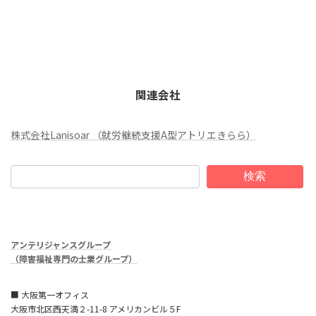
関連会社
株式会社Lanisoar （就労継続支援A型アトリエきらら）
検索
アンテリジャンスグループ
（障害福祉専門の士業グループ）
■ 大阪第一オフィス
大阪市北区西天満２-11-8 アメリカンビル５F