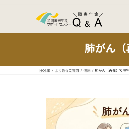
コ
ナ
ン
ビ
テ
ゲ
ン
ー
ツ
シ
へ
ョ
肺がん（
ス
ン
キ
に
ッ
移
プ
動
HOME
よくあるご質問
傷病
肺がん（再発）で障