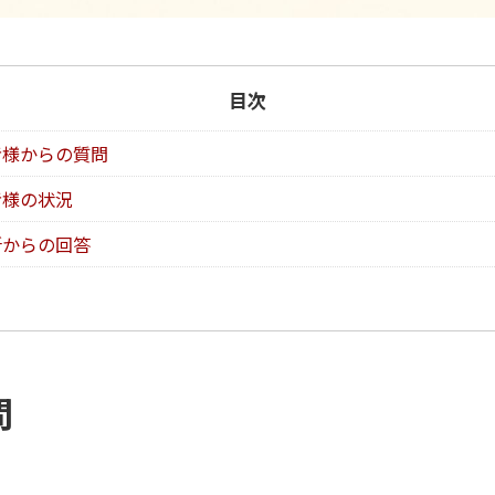
目次
者様からの質問
者様の状況
所からの回答
問