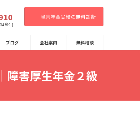
。
910
障害年金受給の無料診断
祝日除く ]
ブログ
会社案内
無料相談
ー｜障害厚生年金２級