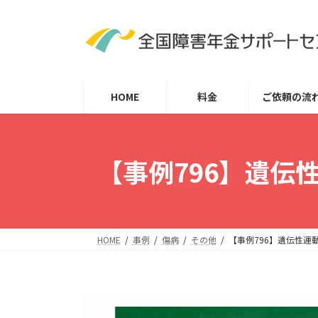
コ
ナ
ン
ビ
テ
ゲ
ン
ー
ツ
シ
HOME
料金
ご依頼の流
へ
ョ
ス
ン
キ
に
ッ
移
【事例796】遺伝
プ
動
HOME
事例
傷病
その他
【事例796】遺伝性