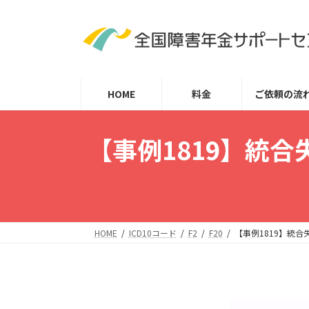
コ
ナ
ン
ビ
テ
ゲ
ン
ー
ツ
シ
HOME
料金
ご依頼の流
へ
ョ
ス
ン
キ
に
【事例1819】統
ッ
移
プ
動
HOME
ICD10コード
F2
F20
【事例1819】統