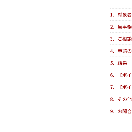
1.
対象者
2.
当事務
3.
ご相談
4.
申請の
5.
結果
6.
【ポイ
7.
【ポイ
8.
その他
9.
お問合